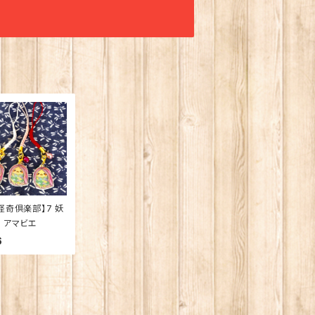
怪奇倶楽部】7 妖
 アマビエ
6