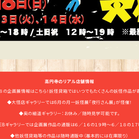
高円寺のリアル店舗情報
８の企画展情報はこちら！妖怪貸箱ではいつでもたくさんの妖怪作品が君
◆大怪店ギャラリーでは6月の月一妖怪展「夜行さん展」が怪催！
◆奥の細道ギャラリー：お休み／随時見学可能です。
EBギャラリーでは企画展作品の通販は６／１６の１９時〜６／１８の１７
◆他妖怪貸箱等の作品は随時通販中（基本的には在庫限り）