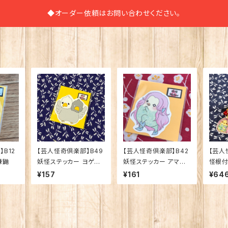
◆オーダー依頼はお問い合わせください。
B12
【芸人怪奇倶楽部】B49
【芸人怪奇倶楽部】B42
【芸人
鎌鼬
妖怪ステッカー ヨゲン
妖怪ステッカー アマビ
怪根付
ノトリ
エ2
¥157
¥161
¥64