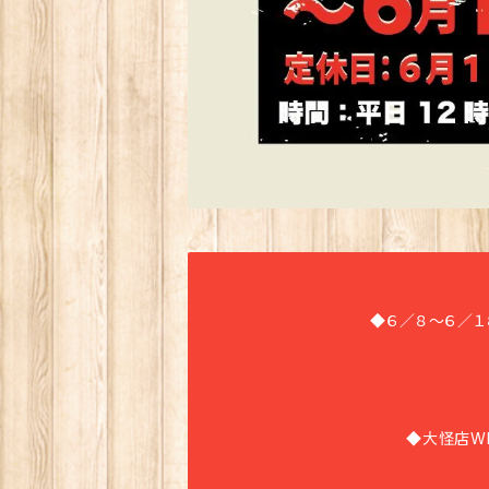
◆６／８〜６／１
◆大怪店W