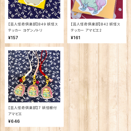
【芸人怪奇倶楽部】B49 妖怪ス
【芸人怪奇倶楽部】B42 妖怪ス
テッカー ヨゲンノトリ
テッカー アマビエ2
¥157
¥161
【芸人怪奇倶楽部】7 妖怪根付
アマビエ
¥646