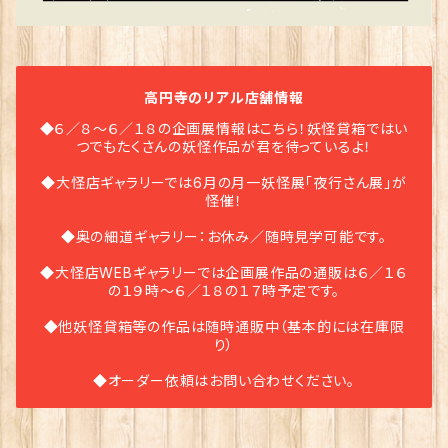
高円寺のリアル店舗情報
◆６／８〜６／１８の企画展情報はこちら！妖怪貸箱ではい
つでもたくさんの妖怪作品が君を待っているよ！
◆大怪店ギャラリーでは6月の月一妖怪展「夜行さん展」が
怪催！
◆奥の細道ギャラリー：お休み／随時見学可能です。
◆大怪店WEBギャラリーでは企画展作品の通販は６／１６
の１９時〜６／１８の１７時予定です。
◆他妖怪貸箱等の作品は随時通販中（基本的には在庫限
り）
◆オーダー依頼はお問い合わせください。