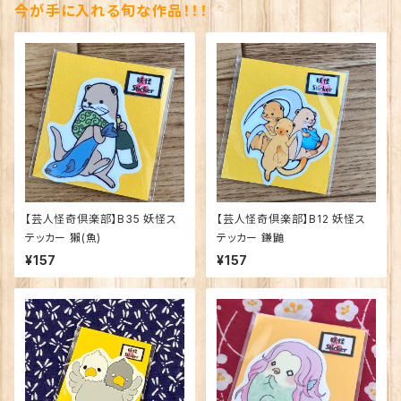
今が手に入れる旬な作品！！！
【芸人怪奇倶楽部】B35 妖怪ス
【芸人怪奇倶楽部】B12 妖怪ス
テッカー 獺(魚)
テッカー 鎌鼬
¥157
¥157