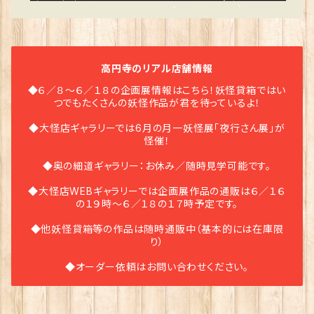
高円寺のリアル店舗情報
◆６／８〜６／１８の企画展情報はこちら！妖怪貸箱ではい
つでもたくさんの妖怪作品が君を待っているよ！
◆大怪店ギャラリーでは6月の月一妖怪展「夜行さん展」が
怪催！
◆奥の細道ギャラリー：お休み／随時見学可能です。
◆大怪店WEBギャラリーでは企画展作品の通販は６／１６
の１９時〜６／１８の１７時予定です。
◆他妖怪貸箱等の作品は随時通販中（基本的には在庫限
り）
◆オーダー依頼はお問い合わせください。