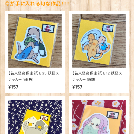
今が手に入れる旬な作品！！！
【芸人怪奇倶楽部】B35 妖怪ス
【芸人怪奇倶楽部】B12 妖怪ス
テッカー 獺(魚)
テッカー 鎌鼬
¥157
¥157