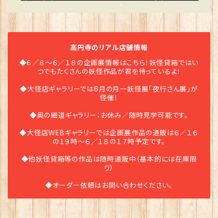
高円寺のリアル店舗情報
◆６／８〜６／１８の企画展情報はこちら！妖怪貸箱ではい
つでもたくさんの妖怪作品が君を待っているよ！
◆大怪店ギャラリーでは6月の月一妖怪展「夜行さん展」が
怪催！
◆奥の細道ギャラリー：お休み／随時見学可能です。
◆大怪店WEBギャラリーでは企画展作品の通販は６／１６
の１９時〜６／１８の１７時予定です。
◆他妖怪貸箱等の作品は随時通販中（基本的には在庫限
り）
◆オーダー依頼はお問い合わせください。