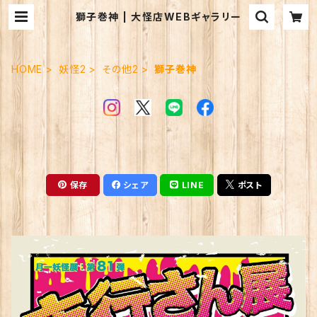
獅子巻神 | 大怪店WEBギャラリー
HOME
妖怪2
その他2
獅子巻神
保存
シェア
LINE
ポスト