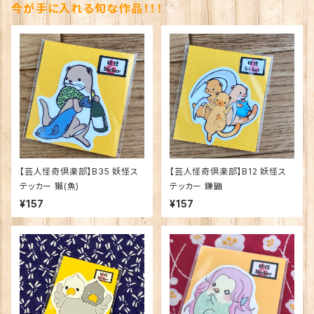
今が手に入れる旬な作品！！！
【芸人怪奇倶楽部】B35 妖怪ス
【芸人怪奇倶楽部】B12 妖怪ス
テッカー 獺(魚)
テッカー 鎌鼬
¥157
¥157