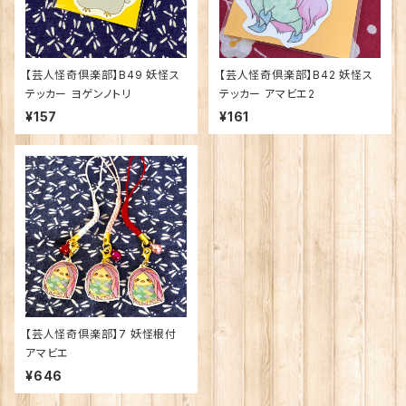
【芸人怪奇倶楽部】B49 妖怪ス
【芸人怪奇倶楽部】B42 妖怪ス
テッカー ヨゲンノトリ
テッカー アマビエ2
¥157
¥161
【芸人怪奇倶楽部】7 妖怪根付
アマビエ
¥646