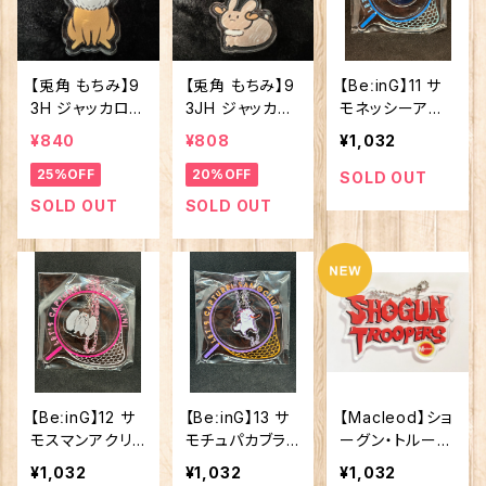
【兎角 もちみ】9
【兎角 もちみ】9
【BeːinG】11 サ
3H ジャッカロー
3JH ジャッカロ
モネッシーアク
プ アクキー
ープ アクキー
リルキーホルダ
¥840
¥808
¥1,032
(茶)
(ノーマル)
ー
25%OFF
20%OFF
SOLD OUT
SOLD OUT
SOLD OUT
【BeːinG】12 サ
【BeːinG】13 サ
【Macleod】ショ
モスマンアクリ
モチュパカブラ
ーグン・トルーパ
ルキーホルダー
アクリルキーホ
ーズ キーホルダ
¥1,032
¥1,032
¥1,032
ルダー
ー