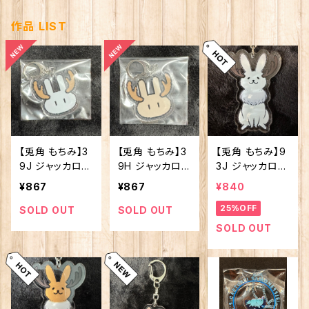
作品 LIST
【兎角 もちみ】3
【兎角 もちみ】3
【兎角 もちみ】9
9J ジャッカロー
9H ジャッカロ
3J ジャッカロー
プ ドット(白)
ープ ドット(茶)
プ アクキー
¥867
¥867
¥840
(白)
25%OFF
SOLD OUT
SOLD OUT
SOLD OUT