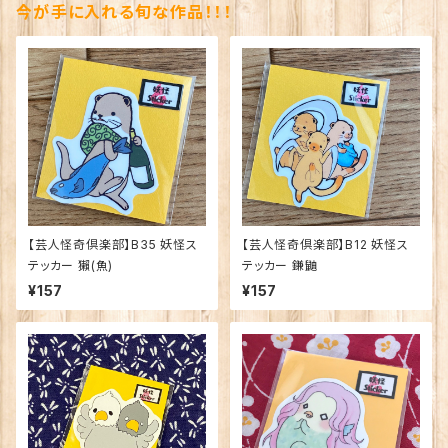
今が手に入れる旬な作品！！！
【芸人怪奇倶楽部】B35 妖怪ス
【芸人怪奇倶楽部】B12 妖怪ス
テッカー 獺(魚)
テッカー 鎌鼬
¥157
¥157