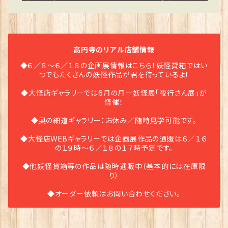
高円寺のリアル店舗情報
◆６／８〜６／１８の企画展情報はこちら！妖怪貸箱ではい
つでもたくさんの妖怪作品が君を待っているよ！
◆大怪店ギャラリーでは6月の月一妖怪展「夜行さん展」が
怪催！
◆奥の細道ギャラリー：お休み／随時見学可能です。
◆大怪店WEBギャラリーでは企画展作品の通販は６／１６
の１９時〜６／１８の１７時予定です。
◆他妖怪貸箱等の作品は随時通販中（基本的には在庫限
り）
◆オーダー依頼はお問い合わせください。